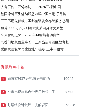
齐鲁石韵，匠铸潍坊——2026三棵树“国
德国涂料巨头舒纳沃恩加码中国市场 子品牌
开工不用先付款，圣都整装资金存管服务总额
预算3000可以买到哪款优质国货弹簧床垫
全屋智能进阶｜2026年AI智能电动窗帘
书香门地集团董事长卜立新当选青浦区教育基
爱丽家居复牌再度拉涨10连板 上半年预亏
资讯热点排名
顾家家居37周年,家居电商的
100421
1
小米电视卸载自带应用教程！手
97621
2
灯塔组设计批评：光的背面
58228
3