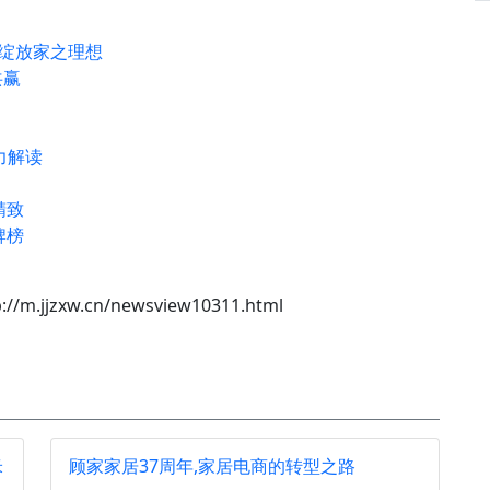
，绽放家之理想
共赢
力解读
精致
牌榜
://m.jjzxw.cn/newsview10311.html
米
顾家家居37周年,家居电商的转型之路