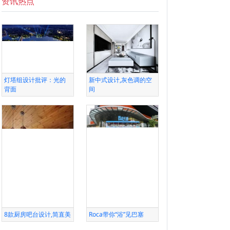
资讯热点
灯塔组设计批评：光的
新中式设计,灰色调的空
背面
间
8款厨房吧台设计,简直美
Roca带你“浴”见巴塞