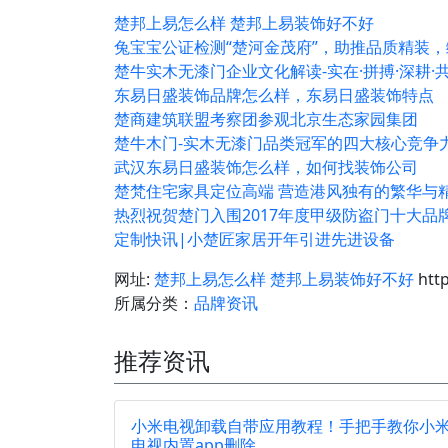
楚邦上易怎么样 楚邦上易装饰好不好
兔宝宝公证检测“楚河金茂府”，助推品质精装
楚牛实木无漆门企业文化解读-实在·拼搏·深耕·
东易日盛装饰品牌怎么样，东易日盛装饰特点
楚商建筑联盟考察团参观北京生态家园集团
楚牛木门-实木无漆门品类冠军的四大核心竞争
武汉东易日盛装饰怎么样，如何找装饰公司
楚梵住宅家具定位高端 营造港风独有的繁华与
热烈祝贺楚门入围2017年度甲级防盗门十大品
定制快讯|小楚匠家居开年引进先进设备
网址:
楚邦上易怎么样 楚邦上易装饰好不好
http
所属分类：
品牌资讯
推荐资讯
小米电视卸载自带应用教程！手把手教你小
电视内置app删除