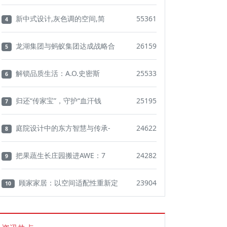
新中式设计,灰色调的空间,简
55361
4
龙湖集团与蚂蚁集团达成战略合
26159
5
解锁品质生活：A.O.史密斯
25533
6
归还“传家宝”，守护“血汗钱
25195
7
庭院设计中的东方智慧与传承-
24622
8
把果蔬生长庄园搬进AWE：7
24282
9
顾家家居：以空间适配性重新定
23904
10