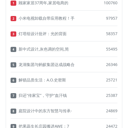
顾家家居37周年,家居电商的
100760
1
小米电视卸载自带应用教程！手
97957
2
灯塔组设计批评：光的背面
58357
3
新中式设计,灰色调的空间,简
55495
4
龙湖集团与蚂蚁集团达成战略合
26346
5
解锁品质生活：A.O.史密斯
25721
6
归还“传家宝”，守护“血汗钱
25387
7
庭院设计中的东方智慧与传承-
24869
8
把果蔬生长庄园搬进AWE：7
24472
9