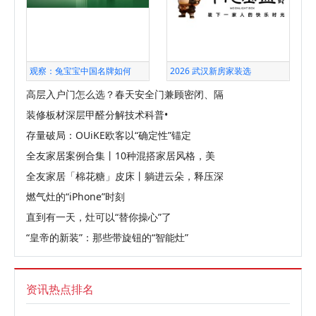
观察：兔宝宝中国名牌如何
2026 武汉新房家装选
高层入户门怎么选？春天安全门兼顾密闭、隔
装修板材深层甲醛分解技术科普•
存量破局：OUiKE欧客以“确定性”锚定
全友家居案例合集丨10种混搭家居风格，美
全友家居「棉花糖」皮床丨躺进云朵，释压深
燃气灶的“iPhone”时刻
直到有一天，灶可以“替你操心”了
“皇帝的新装”：那些带旋钮的“智能灶”
资讯热点排名