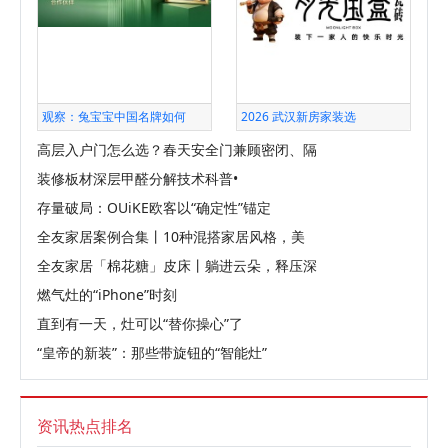
观察：兔宝宝中国名牌如何
2026 武汉新房家装选
高层入户门怎么选？春天安全门兼顾密闭、隔
装修板材深层甲醛分解技术科普•
存量破局：OUiKE欧客以“确定性”锚定
全友家居案例合集丨10种混搭家居风格，美
全友家居「棉花糖」皮床丨躺进云朵，释压深
燃气灶的“iPhone”时刻
直到有一天，灶可以“替你操心”了
“皇帝的新装”：那些带旋钮的“智能灶”
资讯热点排名