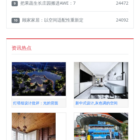
把果蔬生长庄园搬进AWE：7
24472
9
顾家家居：以空间适配性重新定
24092
10
资讯热点
灯塔组设计批评：光的背面
新中式设计,灰色调的空间