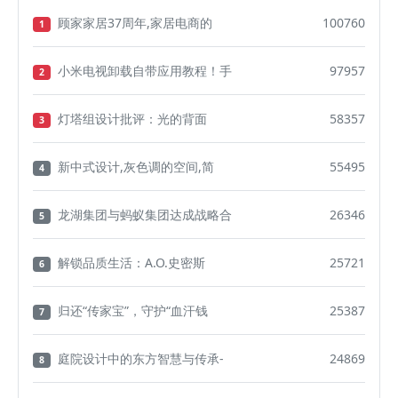
顾家家居37周年,家居电商的
100760
1
小米电视卸载自带应用教程！手
97957
2
灯塔组设计批评：光的背面
58357
3
新中式设计,灰色调的空间,简
55495
4
龙湖集团与蚂蚁集团达成战略合
26346
5
解锁品质生活：A.O.史密斯
25721
6
归还“传家宝”，守护“血汗钱
25387
7
庭院设计中的东方智慧与传承-
24869
8