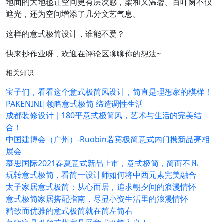
地面的大地毯让空间更有层次感，柔和又温馨。百叶窗不仅
遮光，还为空间增添了几分文艺气息。
这样的意式极简设计，谁能不爱？
快来抄作业呀，欢迎在评论区聊聊你的想法~
相关知识
宝子们，看看这个意式极简风设计，简直是理想家的模样！
PAKENINI|领略意式极简 缔造调性生活
成都装修设计｜180平意式极简风，艺术与生活的完美结
合！
中国建博会（广州）-Ruobin若宾极简意式内门携新品亮相
展会
慕思国际2021春夏意式新品上市，意式极简，简而不凡
玩转意式极简，看简一设计师如何将中西元素完美融合
太子家居意式极简：从心而居，追求朝夕间的浪漫情怀
意式极简家居搭配指南，尽显小资生活里的浪漫情怀
精致而优雅的意式极简就在简左简右