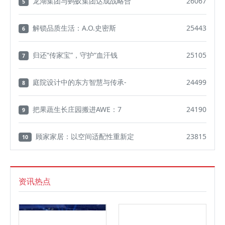
龙湖集团与蚂蚁集团达成战略合
26067
5
解锁品质生活：A.O.史密斯
25443
6
归还“传家宝”，守护“血汗钱
25105
7
庭院设计中的东方智慧与传承-
24499
8
把果蔬生长庄园搬进AWE：7
24190
9
顾家家居：以空间适配性重新定
23815
10
资讯热点