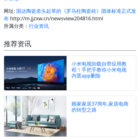
网址:
国达陶瓷牵头起草的《罗马柱陶瓷砖》团体标准正式发
布
http://m.jjzxw.cn/newsview204816.html
所属分类：
行业资讯
推荐资讯
小米电视卸载自带应用教
程！手把手教你小米电视
内置app删除
顾家家居37周年,家居电商
的转型之路