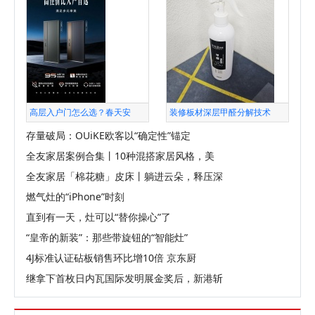
高层入户门怎么选？春天安
装修板材深层甲醛分解技术
存量破局：OUiKE欧客以“确定性”锚定
全友家居案例合集丨10种混搭家居风格，美
全友家居「棉花糖」皮床丨躺进云朵，释压深
燃气灶的“iPhone”时刻
直到有一天，灶可以“替你操心”了
“皇帝的新装”：那些带旋钮的“智能灶”
4J标准认证砧板销售环比增10倍 京东厨
继拿下首枚日内瓦国际发明展金奖后，新港斩