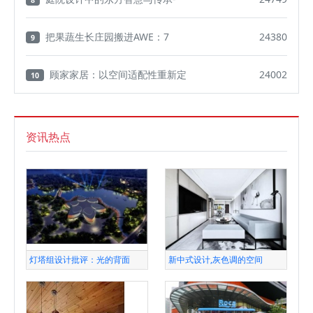
把果蔬生长庄园搬进AWE：7
24380
9
顾家家居：以空间适配性重新定
24002
10
资讯热点
灯塔组设计批评：光的背面
新中式设计,灰色调的空间