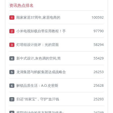
资讯热点排名
顾家家居37周年,家居电商的
100592
1
小米电视卸载自带应用教程！手
97790
2
灯塔组设计批评：光的背面
58294
3
新中式设计,灰色调的空间,简
55429
4
龙湖集团与蚂蚁集团达成战略合
26253
5
解锁品质生活：A.O.史密斯
25628
6
归还“传家宝”，守护“血汗钱
25293
7
庭院设计中的东方智慧与传承-
24749
8