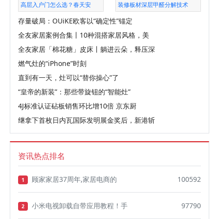
高层入户门怎么选？春天安
装修板材深层甲醛分解技术
存量破局：OUiKE欧客以“确定性”锚定
全友家居案例合集丨10种混搭家居风格，美
全友家居「棉花糖」皮床丨躺进云朵，释压深
燃气灶的“iPhone”时刻
直到有一天，灶可以“替你操心”了
“皇帝的新装”：那些带旋钮的“智能灶”
4J标准认证砧板销售环比增10倍 京东厨
继拿下首枚日内瓦国际发明展金奖后，新港斩
资讯热点排名
顾家家居37周年,家居电商的
100592
1
小米电视卸载自带应用教程！手
97790
2