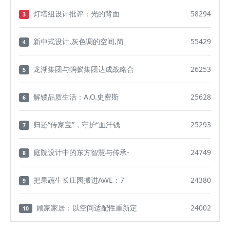
灯塔组设计批评：光的背面
58294
3
新中式设计,灰色调的空间,简
55429
4
龙湖集团与蚂蚁集团达成战略合
26253
5
解锁品质生活：A.O.史密斯
25628
6
归还“传家宝”，守护“血汗钱
25293
7
庭院设计中的东方智慧与传承-
24749
8
把果蔬生长庄园搬进AWE：7
24380
9
顾家家居：以空间适配性重新定
24002
10